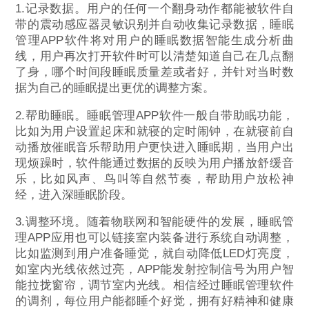
1.记录数据。用户的任何一个翻身动作都能被软件自
带的震动感应器灵敏识别并自动收集记录数据，睡眠
管理APP软件将对用户的睡眠数据智能生成分析曲
线，用户再次打开软件时可以清楚知道自己在几点翻
了身，哪个时间段睡眠质量差或者好，并针对当时数
据为自己的睡眠提出更优的调整方案。
2.帮助睡眠。睡眠管理APP软件一般自带助眠功能，
比如为用户设置起床和就寝的定时闹钟，在就寝前自
动播放催眠音乐帮助用户更快进入睡眠期，当用户出
现烦躁时，软件能通过数据的反映为用户播放舒缓音
乐，比如风声、鸟叫等自然节奏，帮助用户放松神
经，进入深睡眠阶段。
3.调整环境。随着物联网和智能硬件的发展，睡眠管
理APP应用也可以链接室内装备进行系统自动调整，
比如监测到用户准备睡觉，就自动降低LED灯亮度，
如室内光线依然过亮，APP能发射控制信号为用户智
能拉拢窗帘，调节室内光线。相信经过睡眠管理软件
的调剂，每位用户能都睡个好觉，拥有好精神和健康