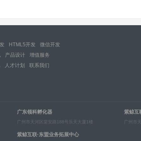
开发
HTML5开发
微信开发
化
产品设计
增值服务
化
人才计划
联系我们
广东领科孵化器
紫鲸互
广州市天河区棠安路188号乐天大厦1楼
广州市天
紫鲸互联·东盟业务拓展中心