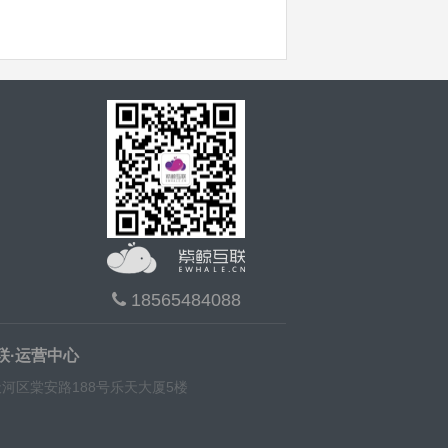
18565484088
联·运营中心
河区棠安路188号乐天大厦5楼