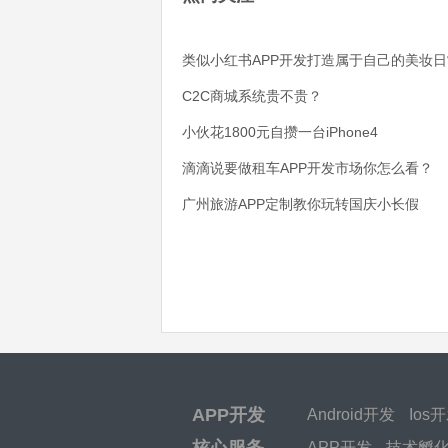
类似小红书APP开发打造属于自己的美妆日
C2C商城系统贵不贵？
小伙花1800元自攒一台iPhone4
滴滴说要做租车APP开发市场你怎么看？
广州旅游APP定制教你玩转国庆小长假
APP开发
Android开发
Ios
核心服务
APP开发
技术孵