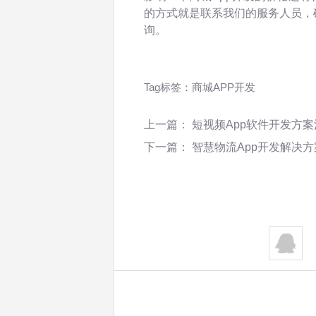
的方式就是联系我们的服务人员，
询。
Tag标签：
商城APP开发
上一篇：
短视频App软件开发方案
下一篇：
智慧物流App开发解决方