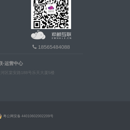
18565484088
联·运营中心
河区棠安路188号乐天大厦5楼
粤公网安备 44010602002209号