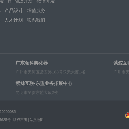
开发
HTML5开发
微信开发
化
产品设计
增值服务
化
人才计划
联系我们
广东领科孵化器
紫鲸互
广州市天河区棠安路188号乐天大厦1楼
广州市天
紫鲸互联·东盟业务拓展中心
昆明市呈贡东盟大厦2楼
0290085
5625号
|
版权声明
|
站点地图