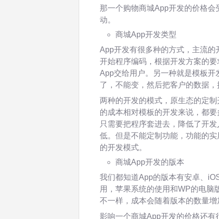
那一个购物商城App开发的价格会
动。
商城App开发类型
App开发有很多种的方式，主流的
开始程序编码，根据开发方案的要
App交给用户。另一种就是模板开
了，不能变，然后把客户的数据，
两种的开发的模式，原生态的定制
的成本相对模板的开发来说，都要
只需要把程序套进去，降低了开发
低。但是不能定制功能，功能的实
的开发模式。
商城App开发的版本
我们都知道App的版本有安卓、i
用，苹果系统的使用和WP的电脑
不一样，成本会随着版本的数量增
影响一个商城App开发的价格还