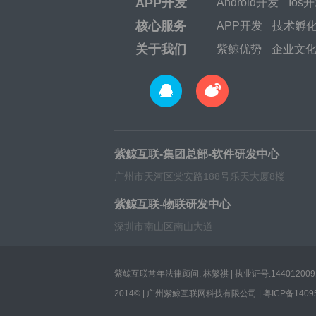
APP开发
Android开发
Ios
核心服务
APP开发
技术孵
关于我们
紫鲸优势
企业文
紫鲸互联-集团总部-软件研发中心
广州市天河区棠安路188号乐天大厦8楼
紫鲸互联-物联研发中心
深圳市南山区南山大道
紫鲸互联常年法律顾问: 林繁祺 | 执业证号:1440120091
2014© | 广州紫鲸互联网科技有限公司 |
粤ICP备1409