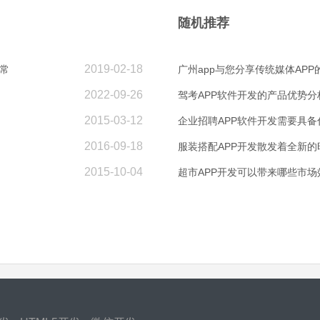
随机推荐
2019-02-18
常
广州app与您分享传统媒体APP
2022-09-26
驾考APP软件开发的产品优势分
2015-03-12
企业招聘APP软件开发需要具备
2016-09-18
服装搭配APP开发散发着全新的
2015-10-04
超市APP开发可以带来哪些市场