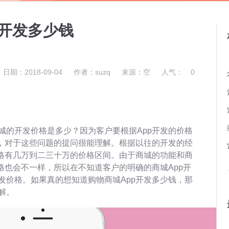
p开发多少钱
日期：2018-09-04
作者：suzq
来源：空
人气：
0
城的开发价格是多少？因为客户要根据App开发的价格
司，对于这些问题的提问很能理解。根据以往的开发的经
价格有几万到二三十万的价格区间。由于商城的功能和商
格也会不一样，所以在不知道客户的明确的商城App开
发价格。如果真的想知道购物商城App开发多少钱，那
解。