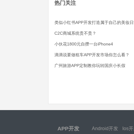
热门关注
类似小红书APP开发打造属于自己的美妆日
C2C商城系统贵不贵？
小伙花1800元自攒一台iPhone4
滴滴说要做租车APP开发市场你怎么看？
广州旅游APP定制教你玩转国庆小长假
APP开发
Android开发
Ios