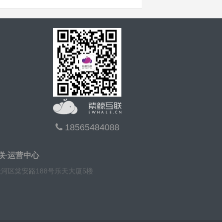
18565484088
联·运营中心
河区棠安路188号乐天大厦5楼