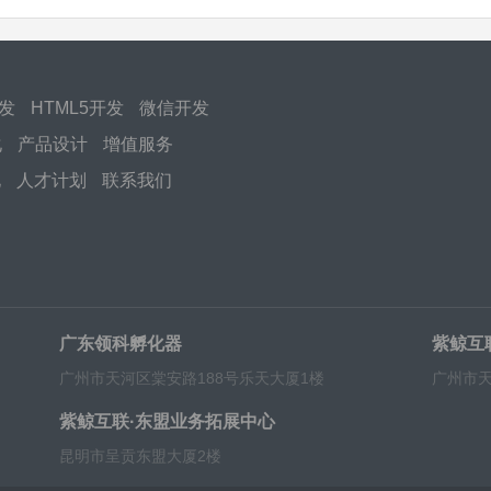
开发
HTML5开发
微信开发
化
产品设计
增值服务
化
人才计划
联系我们
广东领科孵化器
紫鲸互
广州市天河区棠安路188号乐天大厦1楼
广州市天
紫鲸互联·东盟业务拓展中心
昆明市呈贡东盟大厦2楼