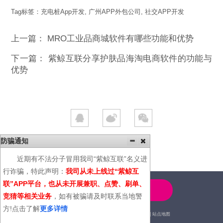
Tag标签：
充电桩App开发
,
广州APP外包公司
,
社交APP开发
上一篇：
MRO工业品商城软件有哪些功能和优势
下一篇：
紫鲸互联分享护肤品海淘电商软件的功能与
优势
防骗通知
近期有不法分子冒用我司“紫鲸互联”名义进
行诈骗，特此声明：
我司从未上线过“紫鲸互
联”APP平台，也从未开展兼职、点赞、刷单、
4000-600-366
竞猜等相关业务
，如有被骗请及时联系当地警
方!点击了解
更多详情
2014© | 广州紫鲸互联网科技有限公司 |
站点地图