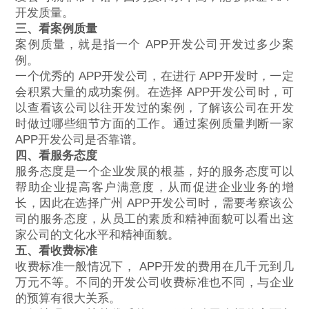
开发质量。
三、看案例质量
案例质量，就是指一个 APP开发公司开发过多少案
例。
一个优秀的 APP开发公司，在进行 APP开发时，一定
会积累大量的成功案例。在选择 APP开发公司时，可
以查看该公司以往开发过的案例，了解该公司在开发
时做过哪些细节方面的工作。通过案例质量判断一家
APP开发公司是否靠谱。
四、看服务态度
服务态度是一个企业发展的根基，好的服务态度可以
帮助企业提高客户满意度，从而促进企业业务的增
长，因此在选择广州 APP开发公司时，需要考察该公
司的服务态度，从员工的素质和精神面貌可以看出这
家公司的文化水平和精神面貌。
五、看收费标准
收费标准一般情况下， APP开发的费用在几千元到几
万元不等。不同的开发公司收费标准也不同，与企业
的预算有很大关系。