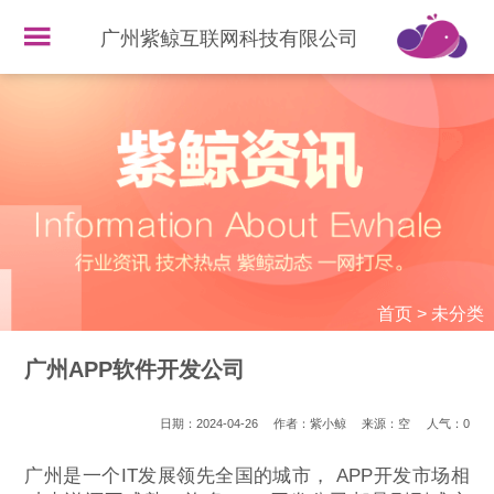
广州紫鲸互联网科技有限公司
首页
>
未分类
广州APP软件开发公司
日期：2024-04-26
作者：紫小鲸
来源：空
人气：
0
广州是一个IT发展领先全国的城市， APP开发市场相