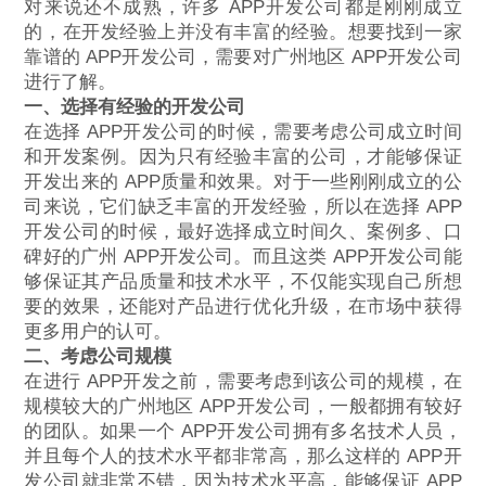
对来说还不成熟，许多 APP开发公司都是刚刚成立
的，在开发经验上并没有丰富的经验。想要找到一家
靠谱的 APP开发公司，需要对广州地区 APP开发公司
进行了解。
一、选择有经验的开发公司
在选择 APP开发公司的时候，需要考虑公司成立时间
和开发案例。因为只有经验丰富的公司，才能够保证
开发出来的 APP质量和效果。对于一些刚刚成立的公
司来说，它们缺乏丰富的开发经验，所以在选择 APP
开发公司的时候，最好选择成立时间久、案例多、口
碑好的广州 APP开发公司。而且这类 APP开发公司能
够保证其产品质量和技术水平，不仅能实现自己所想
要的效果，还能对产品进行优化升级，在市场中获得
更多用户的认可。
二、考虑公司规模
在进行 APP开发之前，需要考虑到该公司的规模，在
规模较大的广州地区 APP开发公司，一般都拥有较好
的团队。如果一个 APP开发公司拥有多名技术人员，
并且每个人的技术水平都非常高，那么这样的 APP开
发公司就非常不错，因为技术水平高，能够保证 APP