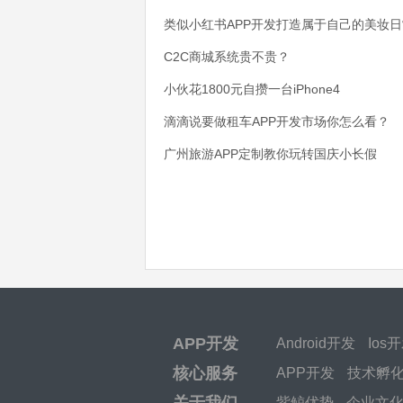
类似小红书APP开发打造属于自己的美妆日
C2C商城系统贵不贵？
小伙花1800元自攒一台iPhone4
滴滴说要做租车APP开发市场你怎么看？
广州旅游APP定制教你玩转国庆小长假
APP开发
Android开发
Ios
核心服务
APP开发
技术孵
关于我们
紫鲸优势
企业文