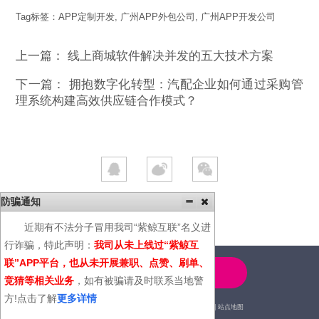
Tag标签：
APP定制开发
,
广州APP外包公司
,
广州APP开发公司
上一篇：
线上商城软件解决并发的五大技术方案
下一篇：
拥抱数字化转型：汽配企业如何通过采购管
理系统构建高效供应链合作模式？
防骗通知
近期有不法分子冒用我司“紫鲸互联”名义进
行诈骗，特此声明：
我司从未上线过“紫鲸互
联”APP平台，也从未开展兼职、点赞、刷单、
4000-600-366
竞猜等相关业务
，如有被骗请及时联系当地警
方!点击了解
更多详情
2014© | 广州紫鲸互联网科技有限公司 |
站点地图