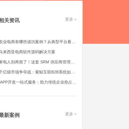
更多 »
相关资讯
农业电商有哪些成功案例？从典型平台看农产品电商平台如何落地
马来西亚电商软件源码解决方案
家电人别再熬了！这套 SRM 供应商管理系统，帮我解决了 90% 的供应链头疼事
千亿级市场争夺战：紫鲸互联B2B系统如何赋能产业带转型升级
APP开发一站式服务：助力传统企业抢占互联网市场的制胜法宝
更多 »
最新案例