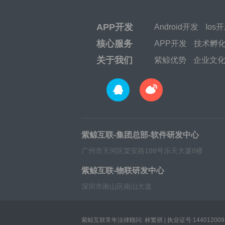
APP开发
Android开发
Ios
核心服务
APP开发
技术孵
关于我们
紫鲸优势
企业文
紫鲸互联-集团总部-软件研发中心
广州市天河区棠安路188号乐天大厦8楼
紫鲸互联-物联研发中心
深圳市南山区南山大道
紫鲸互联常年法律顾问: 林繁祺 | 执业证号:1440120091