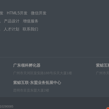
开发
HTML5开发
微信开发
化
产品设计
增值服务
化
人才计划
联系我们
广东领科孵化器
紫鲸互
广州市天河区棠安路188号乐天大厦1楼
广州市天
紫鲸互联·东盟业务拓展中心
昆明市呈贡东盟大厦2楼
0290085