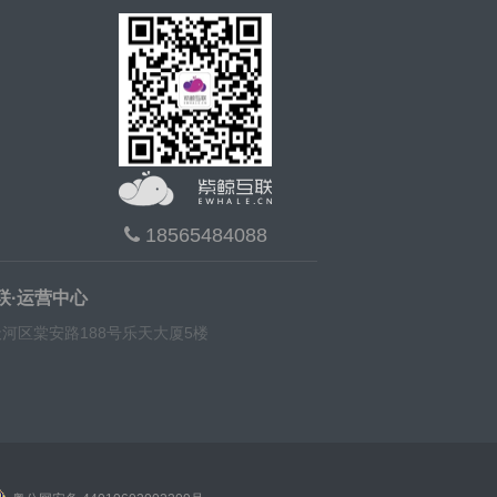
18565484088
联·运营中心
河区棠安路188号乐天大厦5楼