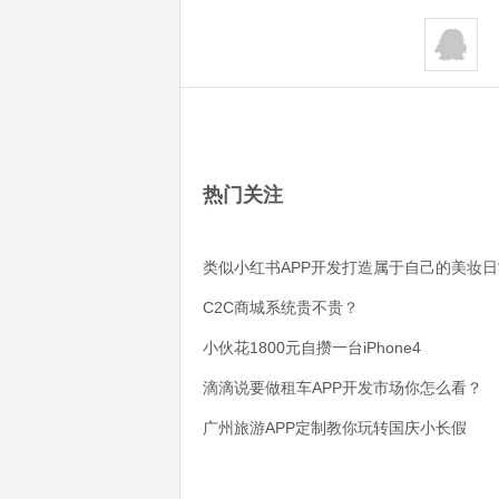
热门关注
类似小红书APP开发打造属于自己的美妆日
C2C商城系统贵不贵？
小伙花1800元自攒一台iPhone4
滴滴说要做租车APP开发市场你怎么看？
广州旅游APP定制教你玩转国庆小长假