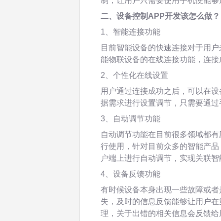
制，让用户只需要使用手机便能够
二、设备控制
APP开发
该怎么做？
1、智能连接功能
目前智能设备的快速连接对于用户来
能物联设备的在线连接功能，连接
2、个性化在线设置
用户通过连接成功之后，可以在设
据需求进行设置调节，只需要通过
3、自动调节功能
自动调节功能在目前很多领域都有
行使用，针对目前众多的智能产品
户端上进行自动调节，实现关联智
4、设备反馈功能
有时候设备本身出现一些故障或者
失，及时的信息反馈能够让用户在
理，关于出错的相关信息会反馈给