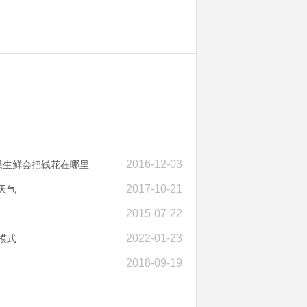
2016-12-03
果生鲜会把钱花在哪里
2017-10-21
天气
2015-07-22
2022-01-23
模式
2018-09-19