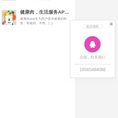
健康肉，生活服务APP开发经典案例
健康肉app专为用户提供健康的肉
类，有猪肉、牛肉、[...]
返回顶部
点我，联系我们
18565484088