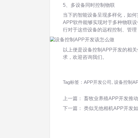
5、多设备同时控制物联
当下的智能设备呈现多样化，如何
APP软件能够实现对于多种物联
行对于这些设备的远程控制、管理
以上便是设备控制APP开发的相关
求，欢迎咨询我们。
Tag标签：
APP开发公司
,
设备控制A
上一篇：
畜牧业养殖APP开发推
下一篇：
类似无他相机APP开发