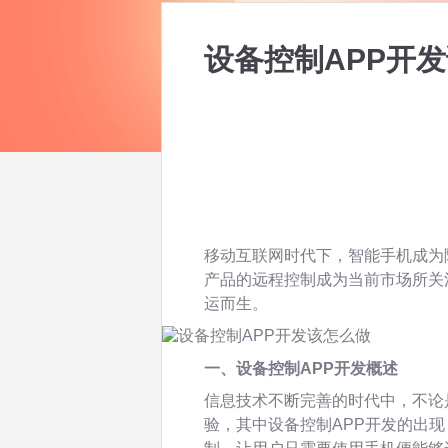
设备控制APP开
移动互联网时代下，智能手机成为
产品的远程控制成为当前市场所关
运而生。
一、设备控制
APP开发
概述
信息技术不断完善的时代中，不论
验，其中设备控制APP开发的出