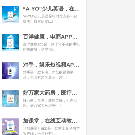
“A-YO”少儿英语，在线语言学习平台开发经典案例
“A-YO”少儿英语是针对少儿各年龄
阶段，自主研发[...]
百洋健康，电商APP开发经典案例
百洋健康app是一款非常不错的手机
购物商城，这里为[...]
对手，娱乐短视频APP开发经典案例
对手是一款专注于才艺的视频平
台，它具有才艺展示、才[...]
好万家大药房，医疗健康APP开发经典案例
好万家，名意：健康美好，万家安
康。好万家大药房AP[...]
加课堂，在线互动教育APP经典案例
《加课堂》app是一款掌上互动教学
客户端，平台拥有[...]