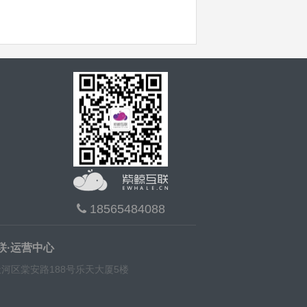
18565484088
联·运营中心
河区棠安路188号乐天大厦5楼