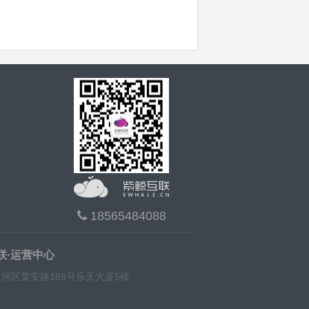
18565484088
联·运营中心
河区棠安路188号乐天大厦5楼