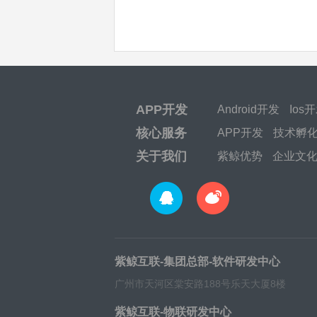
APP开发
Android开发
Ios
核心服务
APP开发
技术孵
关于我们
紫鲸优势
企业文
紫鲸互联-集团总部-软件研发中心
广州市天河区棠安路188号乐天大厦8楼
紫鲸互联-物联研发中心