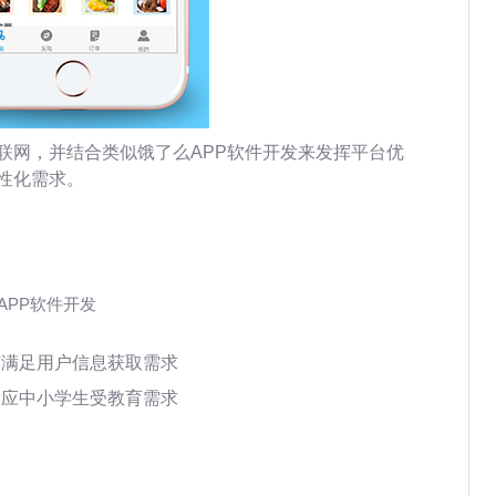
联网，并结合类似饿了么APP软件开发来发挥平台优
性化需求。
APP软件开发
何满足用户信息获取需求
适应中小学生受教育需求