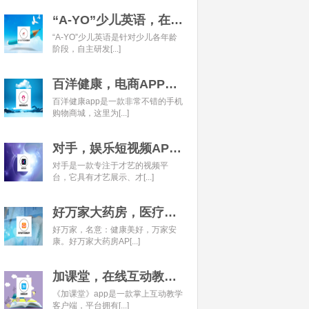
“A-YO”少儿英语，在线语言学习平台开发经典案例
“A-YO”少儿英语是针对少儿各年龄
阶段，自主研发[...]
百洋健康，电商APP开发经典案例
百洋健康app是一款非常不错的手机
购物商城，这里为[...]
对手，娱乐短视频APP开发经典案例
对手是一款专注于才艺的视频平
台，它具有才艺展示、才[...]
好万家大药房，医疗健康APP开发经典案例
好万家，名意：健康美好，万家安
康。好万家大药房AP[...]
加课堂，在线互动教育APP经典案例
《加课堂》app是一款掌上互动教学
客户端，平台拥有[...]