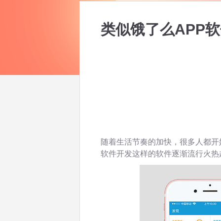
类似饿了么APP
随着生活节奏的加快，很多人都开
软件开发这样的软件逐渐流行火热