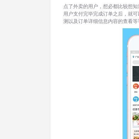
点了外卖的用户，想必都比较想知
用户支付完毕完成订单之后，就可
测以及订单详细信息内容的查看等