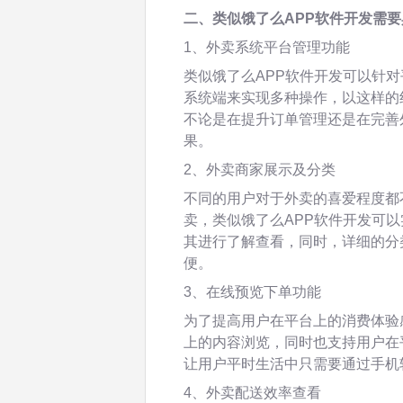
二、类似饿了么APP软件开发需
1、外卖系统平台管理功能
类似饿了么APP软件开发可以针
系统端来实现多种操作，以这样的
不论是在提升订单管理还是在完善
果。
2、外卖商家展示及分类
不同的用户对于外卖的喜爱程度都
卖，类似饿了么APP软件开发可
其进行了解查看，同时，详细的分
便。
3、在线预览下单功能
为了提高用户在平台上的消费体验
上的内容浏览，同时也支持用户在
让用户平时生活中只需要通过手机
4、外卖配送效率查看