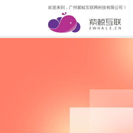
欢迎来到，广州紫鲸互联网科技有限公司！