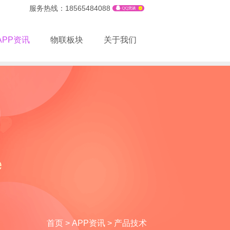
服务热线：18565484088
APP资讯
物联板块
关于我们
首页
>
APP资讯
>
产品技术