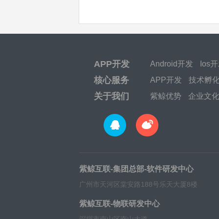
APP开发
Android开发
Ios
核心服务
APP开发
技术孵
关于我们
紫鲸优势
企业文
紫鲸互联-集团总部-软件研发中心
广州市天河区棠安路188号乐天大厦8楼
紫鲸互联-物联研发中心