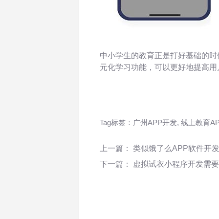
中小学生的教育正是打好基础的时
元化学习功能，可以更好地提高用
Tag标签：
广州APP开发
,
线上教育A
上一篇：
类似饿了么APP软件开
下一篇：
虚拟试衣小程序开发需要