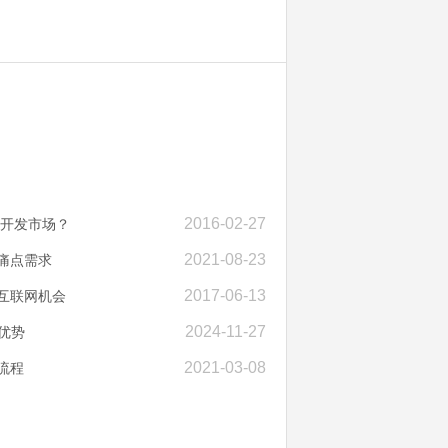
2016-02-27
P开发市场？
2021-08-23
痛点需求
2017-06-13
互联网机会
2024-11-27
优势
2021-03-08
流程