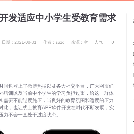
件开发适应中小学生受教育需求
日期：2021-08-01
作者：suzq
来源：空
人气：
0
时间也登上了微博热搜以及各大社交平台，广大网友们
外培训以及当前中小学生的学习负担过重，给这一群体
实需要不能过度施压，当良好的教育氛围和适度的压力
对此，也让线上教育APP软件开发在时代不断发展，实
压力不会一直处于过度状态。