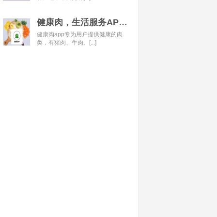
健康肉，生活服务APP开发经典案例
健康肉app专为用户提供健康的肉
类，有猪肉、牛肉、[...]