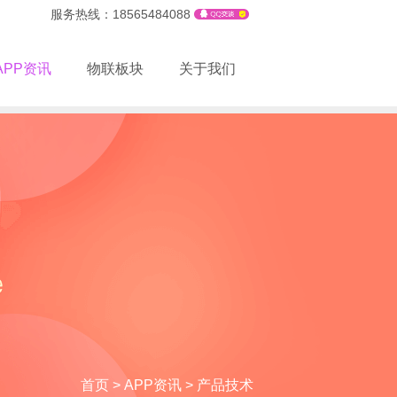
服务热线：18565484088
APP资讯
物联板块
关于我们
首页
>
APP资讯
>
产品技术