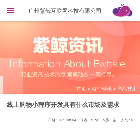
广州紫鲸互联网科技有限公司
首页
>
APP资讯
>
产品技术
线上购物小程序开发具有什么市场及需求
日期：2021-08-04
作者：suzq
来源：空
人气：
0