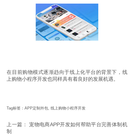
在目前购物模式逐渐趋向于线上化平台的背景下，线
上购物小程序开发也同样具有着良好的发展机遇。
Tag标签：
APP定制外包
,
线上购物小程序开发
上一篇：
宠物电商APP开发如何帮助平台完善体制机
制