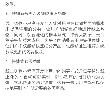
效果。
3、详细新分类以及智能推荐功能
线上购物小程序开发可以针对用户在购物方面的需求
来提供详细的分类，让用户能够更好地进行线上购
物，同时，以智能化的推荐系统，结合大数据、云计
算等等新技术应用，为平台的消费者用户提供便捷，
让用户不仅能够快速细分产品，也能够通过推荐系统
获取更多的内容板块。
4、快捷式购买功能
线上购物小程序开发让用户的购买方式只需要通过线
上化的平台就可以实现，以小程序的指引功能为关
键，实现快捷的购买渠道，这样一来，用户就可以便
捷地买到他们所需要的各类商品。