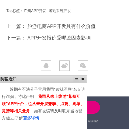
Tag标签：
广州APP开发
,
考勤系统开发
上一篇：
旅游电商APP开发具有什么价值
下一篇：
APP开发报价受哪些因素影响
防骗通知
近期有不法分子冒用我司“紫鲸互联”名义进
行诈骗，特此声明：
我司从未上线过“紫鲸互
联”APP平台，也从未开展兼职、点赞、刷单、
4000-600-366
竞猜等相关业务
，如有被骗请及时联系当地警
方!点击了解
更多详情
2014© | 广州紫鲸互联网科技有限公司 |
站点地图