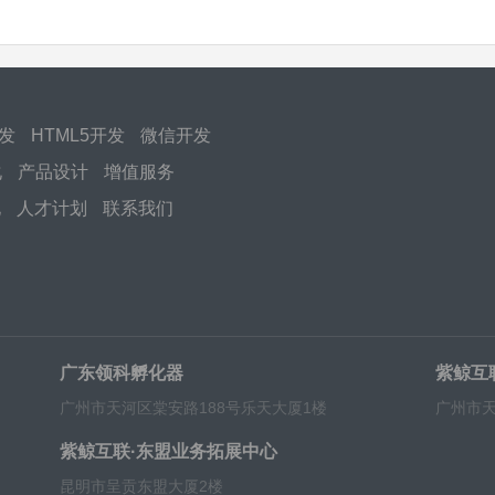
开发
HTML5开发
微信开发
化
产品设计
增值服务
化
人才计划
联系我们
广东领科孵化器
紫鲸互
广州市天河区棠安路188号乐天大厦1楼
广州市天
紫鲸互联·东盟业务拓展中心
昆明市呈贡东盟大厦2楼