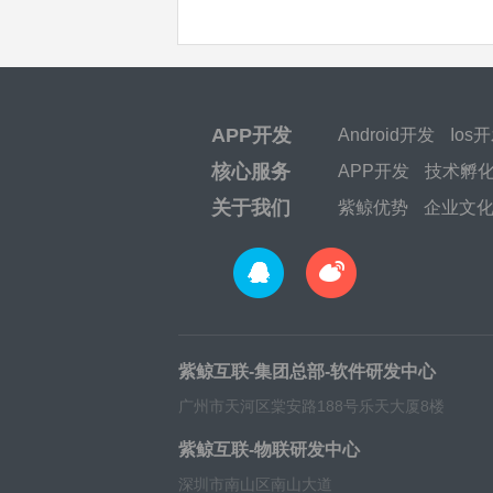
APP开发
Android开发
Ios
核心服务
APP开发
技术孵
关于我们
紫鲸优势
企业文
紫鲸互联-集团总部-软件研发中心
广州市天河区棠安路188号乐天大厦8楼
紫鲸互联-物联研发中心
深圳市南山区南山大道