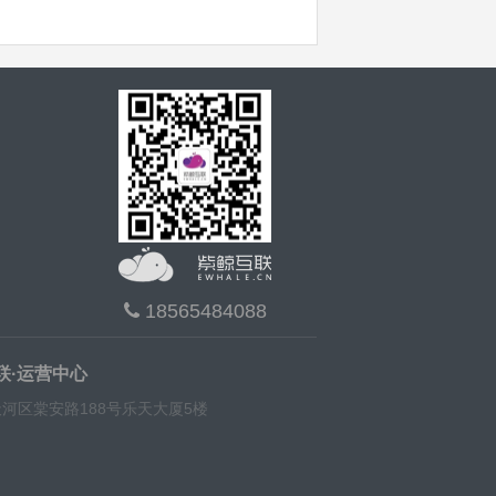
18565484088
联·运营中心
河区棠安路188号乐天大厦5楼