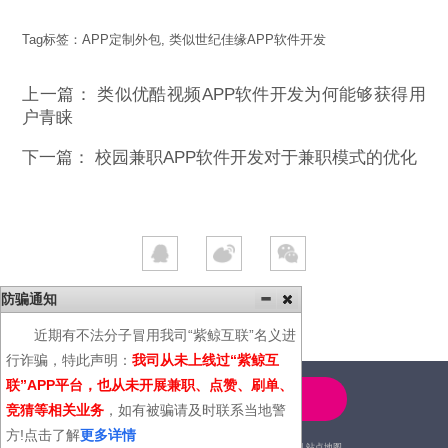
Tag标签：
APP定制外包
,
类似世纪佳缘APP软件开发
上一篇：
类似优酷视频APP软件开发为何能够获得用
户青睐
下一篇：
校园兼职APP软件开发对于兼职模式的优化
防骗通知
近期有不法分子冒用我司“紫鲸互联”名义进
行诈骗，特此声明：
我司从未上线过“紫鲸互
联”APP平台，也从未开展兼职、点赞、刷单、
4000-600-366
竞猜等相关业务
，如有被骗请及时联系当地警
方!点击了解
更多详情
2014© | 广州紫鲸互联网科技有限公司 |
站点地图