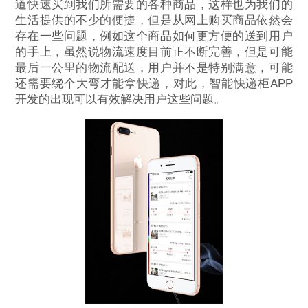
道快速买到我们所需要的各种商品，这样也为我们的
生活提供的不少的便捷，但是从网上购买商品依然会
存在一些问题，例如这个商品如何更方便的送到用户
的手上，虽然说物流速度目前正不断完善，但是可能
最后一公里的物流配送，用户并不是特别满意，可能
还需要绕个大弯才能拿快递，对此，智能快递柜APP
开发的出现可以有效解决用户这些问题。