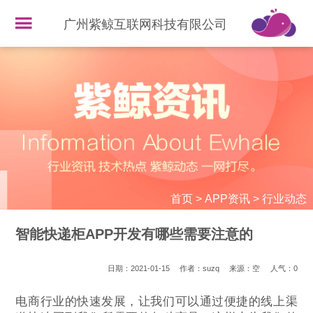
广州紫鲸互联网科技有限公司
首页
>
APP资讯
>
行业动态
智能快递柜APP开发有哪些需要注意的
日期：2021-01-15
作者：suzq
来源：空
人气：
0
电商行业的快速发展，让我们可以通过便捷的线上渠