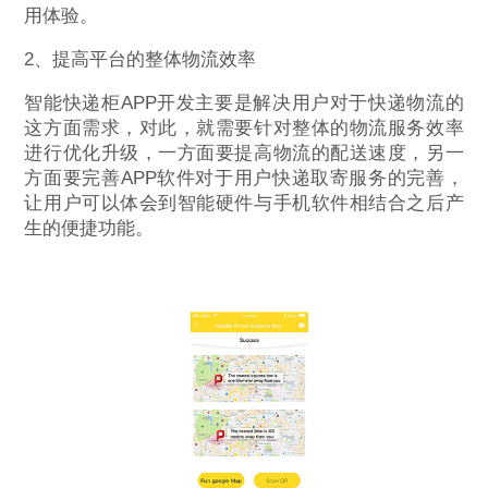
用体验。
2、提高平台的整体物流效率
智能快递柜APP开发主要是解决用户对于快递物流的
这方面需求，对此，就需要针对整体的物流服务效率
进行优化升级，一方面要提高物流的配送速度，另一
方面要完善APP软件对于用户快递取寄服务的完善，
让用户可以体会到智能硬件与手机软件相结合之后产
生的便捷功能。