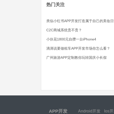
热门关注
类似小红书APP开发打造属于自己的美妆日
C2C商城系统贵不贵？
小伙花1800元自攒一台iPhone4
滴滴说要做租车APP开发市场你怎么看？
广州旅游APP定制教你玩转国庆小长假
APP开发
Android开发
Ios