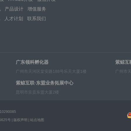
化
产品设计
增值服务
化
人才计划
联系我们
广东领科孵化器
紫鲸互
广州市天河区棠安路188号乐天大厦1楼
广州市天
紫鲸互联·东盟业务拓展中心
昆明市呈贡东盟大厦2楼
0290085
5625号
|
版权声明
|
站点地图