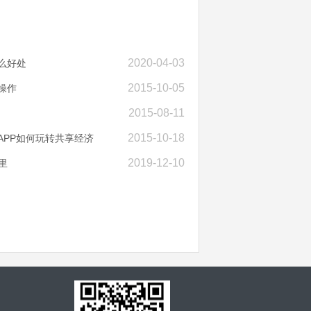
2020-04-03
么好处
2015-10-05
操作
2015-08-11
2015-10-18
APP如何玩转共享经济
2019-12-10
里