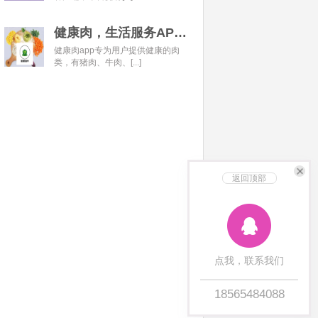
健康肉，生活服务APP开发经典案例
健康肉app专为用户提供健康的肉
类，有猪肉、牛肉、[...]
返回顶部
点我，联系我们
18565484088