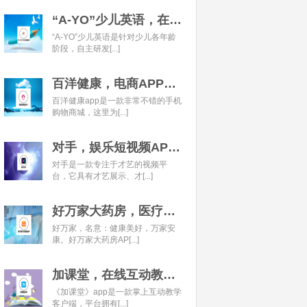
“A-YO”少儿英语，在线语言学习平台开发经典案例
“A-YO”少儿英语是针对少儿各年龄
阶段，自主研发[...]
百洋健康，电商APP开发经典案例
百洋健康app是一款非常不错的手机
购物商城，这里为[...]
对手，娱乐短视频APP开发经典案例
对手是一款专注于才艺的视频平
台，它具有才艺展示、才[...]
好万家大药房，医疗健康APP开发经典案例
好万家，名意：健康美好，万家安
康。好万家大药房AP[...]
加课堂，在线互动教育APP经典案例
《加课堂》app是一款掌上互动教学
客户端，平台拥有[...]