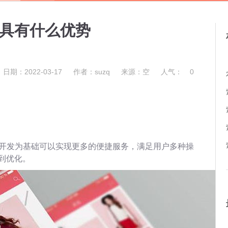
发具有什么优势
日期：2022-03-17
作者：suzq
来源：空
人气：
0
件开发为基础可以实现更多的便捷服务，满足用户多种操
到优化。