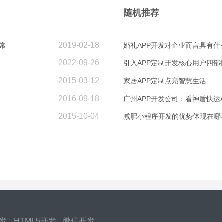
随机推荐
2019-02-18
常
婚礼APP开发对企业而言具有什
2022-09-26
引入APP定制开发核心用户四部
2015-03-12
家居APP定制点亮智慧生活
2016-09-18
广州APP开发公司：看神盾快运
2015-10-04
减肥小程序开发的优势体现在哪
开发
HTML5开发
微信开发