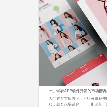
一、试衣APP软件开发的市场情况
人们在买衣服方面，不行舍得花费
服，就会想要试穿一下，那么基于