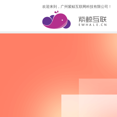
欢迎来到，广州紫鲸互联网科技有限公司！