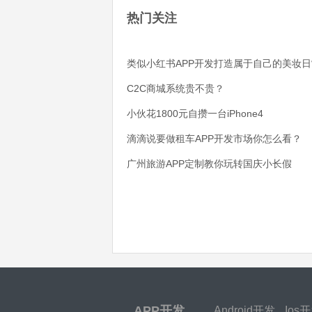
热门关注
类似小红书APP开发打造属于自己的美妆日
C2C商城系统贵不贵？
小伙花1800元自攒一台iPhone4
滴滴说要做租车APP开发市场你怎么看？
广州旅游APP定制教你玩转国庆小长假
APP开发
Android开发
Ios