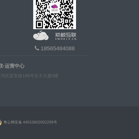
18565484088
联·运营中心
河区棠安路188号乐天大厦5楼
粤公网安备 44010602002209号