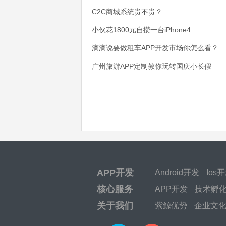
C2C商城系统贵不贵？
小伙花1800元自攒一台iPhone4
滴滴说要做租车APP开发市场你怎么看？
广州旅游APP定制教你玩转国庆小长假
APP开发
Android开发
Ios
核心服务
APP开发
技术孵
关于我们
紫鲸优势
企业文