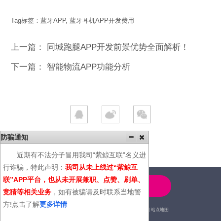
Tag标签：
蓝牙APP
,
蓝牙耳机APP开发费用
上一篇：
同城跑腿APP开发前景优势全面解析！
下一篇：
智能物流APP功能分析
防骗通知
近期有不法分子冒用我司“紫鲸互联”名义进
行诈骗，特此声明：
我司从未上线过“紫鲸互
联”APP平台，也从未开展兼职、点赞、刷单、
4000-600-366
竞猜等相关业务
，如有被骗请及时联系当地警
方!点击了解
更多详情
2014© | 广州紫鲸互联网科技有限公司 |
站点地图