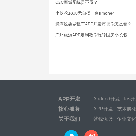
C2C商城系统贵不贵？
小伙花1800元自攒一台iPhone4
滴滴说要做租车APP开发市场你怎么看？
广州旅游APP定制教你玩转国庆小长假
APP开发
Android开发
Ios
核心服务
APP开发
技术孵
关于我们
紫鲸优势
企业文