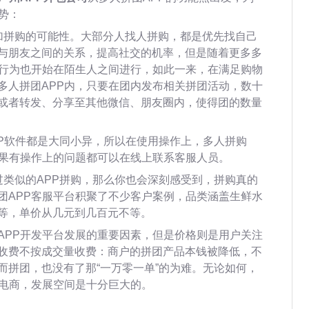
势：
加拼购的可能性。大部分人找人拼购，都是优先找自己
与朋友之间的关系，提高社交的机率，但是随着更多多
购行为也开始在陌生人之间进行，如此一来，在满足购物
多人拼团APP内，只要在团内发布相关拼团活动，数十
或者转发、分享至其他微信、朋友圈内，使得团的数量
PP软件都是大同小异，所以在使用操作上，多人拼购
如果有操作上的问题都可以在线上联系客服人员。
过类似的APP拼购，那么你也会深刻感受到，拼购真的
团APP客服平台积聚了不少客户案例，品类涵盖生鲜水
等，单价从几元到几百元不等。
APP开发平台发展的重要因素，但是价格则是用户关注
收费不按成交量收费：商户的拼团产品本钱被降低，不
而拼团，也没有了那“一万零一单”的为难。无论如何，
购电商，发展空间是十分巨大的。