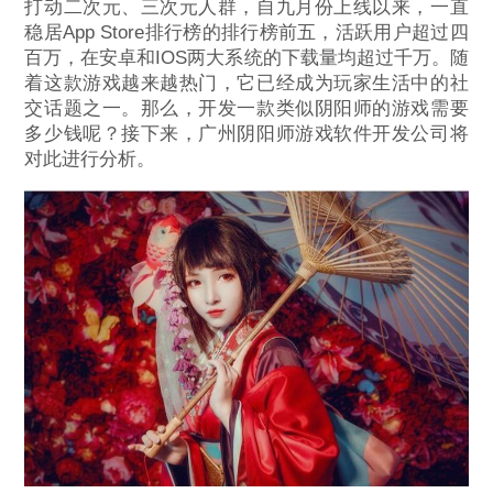
打动二次元、三次元人群，自九月份上线以来，一直
稳居App Store排行榜的排行榜前五，活跃用户超过四
百万，在安卓和IOS两大系统的下载量均超过千万。随
着这款游戏越来越热门，它已经成为玩家生活中的社
交话题之一。那么，开发一款类似阴阳师的游戏需要
多少钱呢？接下来，广州阴阳师游戏软件开发公司将
对此进行分析。