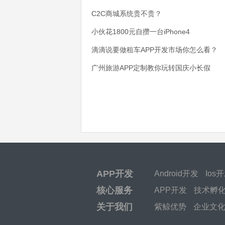
C2C商城系统贵不贵？
小伙花1800元自攒一台iPhone4
滴滴说要做租车APP开发市场你怎么看？
广州旅游APP定制教你玩转国庆小长假
APP开发
Android开发
Ios
核心服务
APP开发
技术孵
关于我们
紫鲸优势
企业文