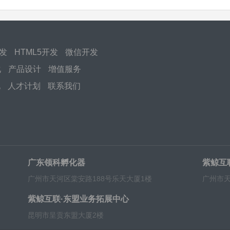
开发
HTML5开发
微信开发
化
产品设计
增值服务
化
人才计划
联系我们
广东领科孵化器
紫鲸互
广州市天河区棠安路188号乐天大厦1楼
广州市天
紫鲸互联·东盟业务拓展中心
昆明市呈贡东盟大厦2楼