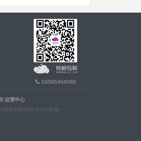
18565484088
联·运营中心
河区棠安路188号乐天大厦5楼