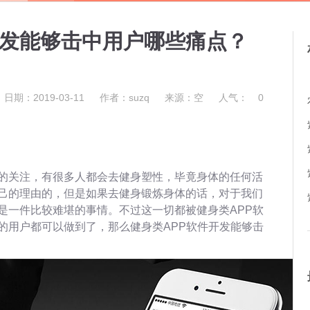
开发能够击中用户哪些痛点？
日期：2019-03-11
作者：suzq
来源：空
人气：
0
的关注，有很多人都会去健身塑性，毕竟身体的任何活
己的理由的，但是如果去健身锻炼身体的话，对于我们
是一件比较难堪的事情。不过这一切都被健身类APP软
的用户都可以做到了，那么健身类APP软件开发能够击