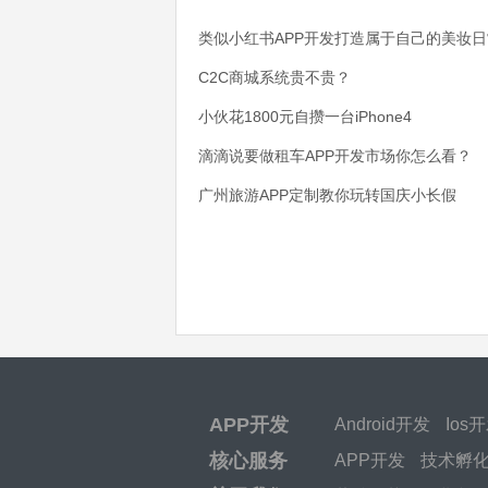
类似小红书APP开发打造属于自己的美妆日
C2C商城系统贵不贵？
小伙花1800元自攒一台iPhone4
滴滴说要做租车APP开发市场你怎么看？
广州旅游APP定制教你玩转国庆小长假
APP开发
Android开发
Ios
核心服务
APP开发
技术孵