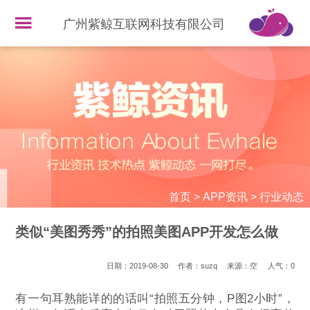
广州紫鲸互联网科技有限公司
首页
>
APP资讯
>
行业动态
类似“美图秀秀”的拍照美图APP开发怎么做
日期：2019-08-30
作者：suzq
来源：空
人气：
0
有一句耳熟能详的的话叫“拍照五分钟，P图2小时”，