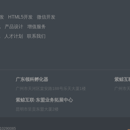
开发
HTML5开发
微信开发
化
产品设计
增值服务
化
人才计划
联系我们
广东领科孵化器
紫鲸互
广州市天河区棠安路188号乐天大厦1楼
广州市天
紫鲸互联·东盟业务拓展中心
昆明市呈贡东盟大厦2楼
0290085