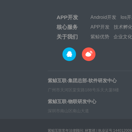
APP开发
Android开发
Ios
核心服务
APP开发
技术孵
关于我们
紫鲸优势
企业文
紫鲸互联-集团总部-软件研发中心
广州市天河区棠安路188号乐天大厦8楼
紫鲸互联-物联研发中心
深圳市南山区南山大道
紫鲸互联常年法律顾问: 林繁祺 | 执业证号:1440120091