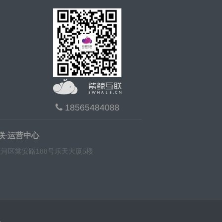
18565484088
联·运营中心
河区棠安路188号乐天大厦5楼