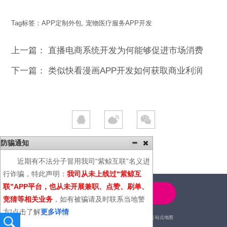
Tag标签：
APP定制外包
,
宠物医疗服务APP开发
上一篇：
直播电商系统开发为何能够促进市场消费
下一篇：
类似快看漫画APP开发如何获取商业利润
防骗通知
近期有不法分子冒用我司“紫鲸互联”名义进
行诈骗，特此声明：
我司从未上线过“紫鲸互
联”APP平台，也从未开展兼职、点赞、刷单、
4000-600-366
竞猜等相关业务
，如有被骗请及时联系当地警
方!点击了解
更多详情
2014© | 广州紫鲸互联网科技有限公司 |
站点地图