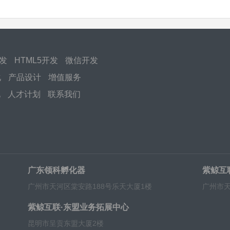
开发
HTML5开发
微信开发
化
产品设计
增值服务
化
人才计划
联系我们
广东领科孵化器
紫鲸互
广州市天河区棠安路188号乐天大厦1楼
广州市天
紫鲸互联·东盟业务拓展中心
昆明市呈贡东盟大厦2楼