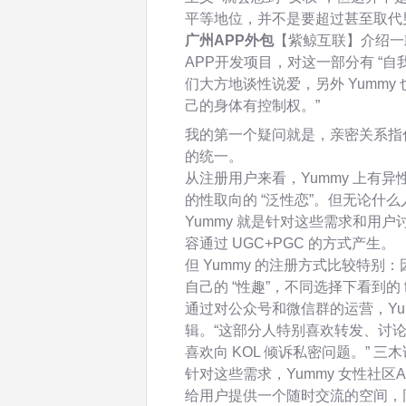
平等地位，并不是要超过甚至取代
广州APP外包
【紫鲸互联】介绍一
APP开发项目，对这一部分有 “自
们大方地谈性说爱，另外 Yumm
己的身体有控制权。”
我的第一个疑问就是，亲密关系指
的统一。
从注册用户来看，Yummy 上有异性
的性取向的 “泛性恋”。但无论什
Yummy 就是针对这些需求和用户
容通过 UGC+PGC 的方式产生。
但 Yummy 的注册方式比较特
自己的 “性趣”，不同选择下看到的 f
通过对公众号和微信群的运营，Yu
辑。“这部分人特别喜欢转发、讨论
喜欢向 KOL 倾诉私密问题。” 三
针对这些需求，Yummy 女性社区
给用户提供一个随时交流的空间，同