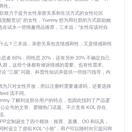
男性。
款致力于提升女性亲密关系和生活方式的女性社区
我觉醒意识” 的女性，Yummy 想为用社群的方式鼓励她
y 也在试水一些情趣用品推荐，三木说：“女性应该对自
什么？三木说，亲密关系包含情感和性，又是情感和性
恋者 60%，同性恋 20%，还有另外 20% 不确定自己
么人群，这些个体都有倾诉情感的需要、也有性需求。
讨论 “三观” 问题、科普性知识并提供一些技巧指导，内
别：因为只对女性开放，所以注册时需要邀请码，还要选择
eed 流不同。
mmy 了解到这部分用户的特点，也因此找到了产品逻
公众号的文章、爱聊热门话题、不介意有 KOL 存在、
木说。
APP定制诞生了四个模块：推荐、直播、OO 和玩具，
时设立了虚拟 KOL “小致”，用户可以随时向它提问和