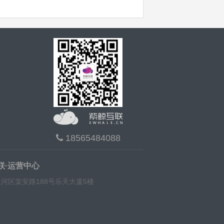
18565484088
联·运营中心
河区棠安路188号乐天大厦5楼