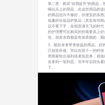
第二类：购买“自我提升”的商品
喝玩乐上的用品，在这些用品的选
的商品也许不够好，但便宜的东西
低廉的化妆品护肤品（其实有些商
议不要下手，在假货满天飞的时代
的护理费可比购买的价格要高上好
包，很多东西都是有保质期的，囤
3、能在未来带来收益的商品。好
己创造价值。所以在双十一的时候
类商家给出福利或者加息券，就值
后拿到一笔利息。等半年后回头看
了。