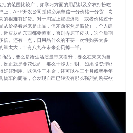
，包括的范围比较广，如学习方面的用品以及穿衣打扮吃
择上，APP开发公司觉得必须坚信一分价格一分货，贵
真的很难有好货。对于淘宝上那些爆款，或者价格过于
品从价格看起来是正品，但东西依然是假货），个人建
，近皮肤的东西都要慎重，否则弄坏了皮肤，这个后期
多倍。还有一点，日用品什么的不要一次性购买太多
的量太大，十有八九在未来会扔掉一半。
的商品，要么是给生活质量带来提升，要么在未来为自
，反正就是要花钱的，那么干脆去理财。如果投资理财
得好好利用。既保住了本金，还可以在三个月或者半年
购物车的商品，会发现自己已经没有那么强烈的购买欲