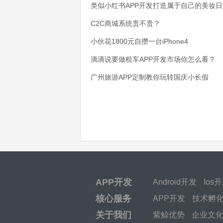
类似小红书APP开发打造属于自己的美妆日
C2C商城系统贵不贵？
小伙花1800元自攒一台iPhone4
滴滴说要做租车APP开发市场你怎么看？
广州旅游APP定制教你玩转国庆小长假
APP开发
Android开发
Ios
核心服务
APP开发
技术孵
关于我们
紫鲸优势
企业文